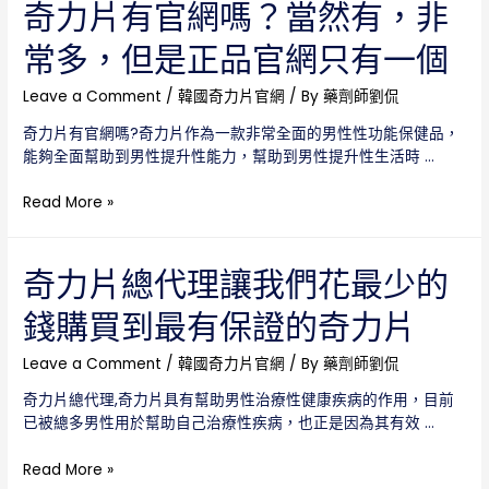
力
奇力片有官網嗎？當然有，非
片
常多，但是正品官網只有一個
官
網
價
Leave a Comment
/
韓國奇力片官網
/ By
藥劑師劉侃
格，
奇力片有官網嗎?奇力片作為一款非常全面的男性性功能保健品，
用
能夠全面幫助到男性提升性能力，幫助到男性提升性生活時 …
最
實
奇
Read More »
惠
力
的
片
價
有
奇力片總代理讓我們花最少的
格
官
買
錢購買到最有保證的奇力片
網
到
嗎？
最
當
Leave a Comment
/
韓國奇力片官網
/ By
藥劑師劉侃
真
然
的
奇力片總代理,奇力片具有幫助男性治療性健康疾病的作用，目前
有，
正
已被總多男性用於幫助自己治療性疾病，也正是因為其有效 …
非
品
常
奇
Read More »
多，