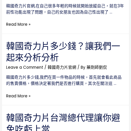
售
購
韓國奇力片官網,在自己很多年輕的時候就開始放縱自己，就在3年
賣
買
前性功能出現了問題，自己的女朋友也因為自己性出現了 …
時
都
韓
Read More »
不
國
會
奇
太
力
韓國奇力片多少錢？讓我們一
貴，
片
這
起來分析分析
官
是
網，
為
讓
Leave a Comment
/
韓國奇力片官網
/ By
藥劑師劉侃
什
我
麼？
韓國奇力片多少錢,我們在買一件物品的時候，首先就會看此商品
徹
的售賣價格，價格決定著我們是否進行購買，其次在關注這 …
底
摘
韓
Read More »
掉
國
三
奇
分
力
韓國奇力片台灣總代理讓你避
種
片
先
免吃虧上當
多
生