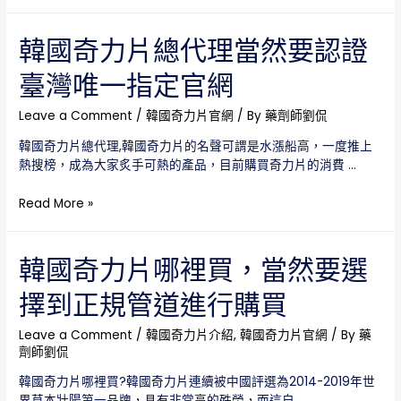
力
但
片
是
總
韓國奇力片總代理當然要認證
正
代
品
臺灣唯一指定官網
理
官
讓
網
我
Leave a Comment
/
韓國奇力片官網
/ By
藥劑師劉侃
只
們
有
韓國奇力片總代理,韓國奇力片的名聲可謂是水漲船高，一度推上
花
一
熱搜榜，成為大家炙手可熱的產品，目前購買奇力片的消費 …
最
個
少
韓
Read More »
的
國
錢
奇
購
力
韓國奇力片哪裡買，當然要選
買
片
到
擇到正規管道進行購買
總
最
代
有
理
Leave a Comment
/
韓國奇力片介紹
,
韓國奇力片官網
/ By
藥
保
劑師劉侃
當
證
然
的
韓國奇力片哪裡買?韓國奇力片連續被中國評選為2014-2019年世
要
奇
界草本壯陽第一品牌，具有非常高的殊榮，而這自 …