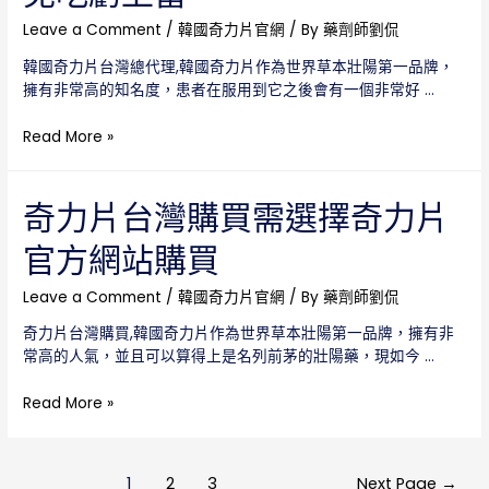
少
的
錢？
Leave a Comment
/
韓國奇力片官網
/ By
藥劑師劉侃
帽
讓
子
韓國奇力片台灣總代理,韓國奇力片作為世界草本壯陽第一品牌，
我
擁有非常高的知名度，患者在服用到它之後會有一個非常好 …
們
一
韓
Read More »
起
國
來
奇
分
力
奇力片台灣購買需選擇奇力片
析
片
分
官方網站購買
台
析
灣
總
Leave a Comment
/
韓國奇力片官網
/ By
藥劑師劉侃
代
奇力片台灣購買,韓國奇力片作為世界草本壯陽第一品牌，擁有非
理
常高的人氣，並且可以算得上是名列前茅的壯陽藥，現如今 …
讓
你
奇
Read More »
避
力
免
片
吃
台
文
虧
1
2
3
Next Page
→