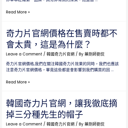
認
力
證
片
韓
Read More »
臺
國
灣
奇
唯
力
奇力片官網價格在售賣時都不
一
片
指
會太貴，這是為什麼？
哪
定
裡
官
買，
Leave a Comment
/
韓國奇力片官網
/ By
藥劑師劉侃
網
當
奇力片官網價格,我們在關注韓國奇力片效果的同時，我們也應該
然
注意奇力片官網價格，畢竟這些都是會影響到我們購買的因 …
要
選
奇
Read More »
擇
力
到
片
正
官
韓國奇力片官網，讓我徹底摘
規
網
管
掉三分種先生的帽子
價
道
格
進
在
Leave a Comment
/
韓國奇力片官網
/ By
藥劑師劉侃
行