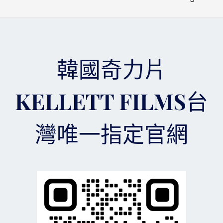
灣
章
上
購
導
當
買
覽
需
選
擇
韓國奇力片
奇
力
片
KELLETT FILMS台
官
方
網
灣唯一指定官網
站
購
買