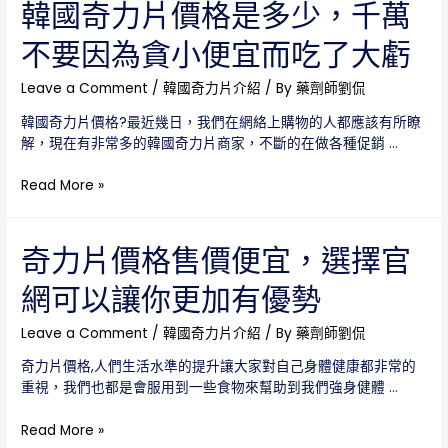
力
韓國奇力片價格是多少，千萬
片
不要因為貪小便宜而吃了大虧
價
格
絕
Leave a Comment
/
韓國奇力片介紹
/ By
藥劑師劉侃
對
韓國奇力片價格?最近幾日，我們在網絡上購物的人都應該有所瞭
是
解，現在有非常多的韓國奇力片商家，不斷的在做各種促銷 …
一
個
韓
Read More »
讓
國
你
奇
想
力
奇力片價格售價便宜，選擇官
不
片
到
網可以讓你更加有優勢
價
的
格
價
是
Leave a Comment
/
韓國奇力片介紹
/ By
藥劑師劉侃
格
多
奇力片價格,人們生活水準的提升讓大家對自己身體健康都非常的
少，
重視，我們也都是會服用到一些食物來幫助到我們強身健體 …
千
萬
奇
Read More »
不