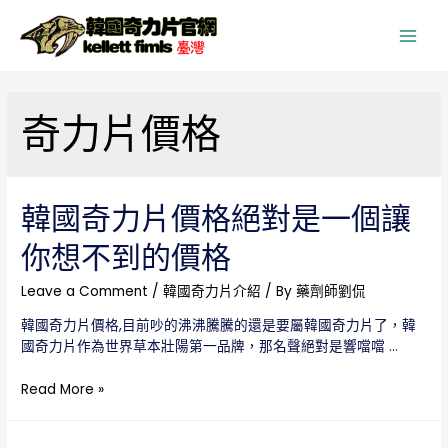
Main
Men
奇力片價格
韓國奇力片價格絕對是一個讓
你想不到的價格
Leave a Comment
/
韓國奇力片介紹
/ By
藥劑師劉侃
韓國奇力片價格,目前吵的沸沸騰騰的還是要屬韓國奇力片了，韓
國奇力片作為世界草本壯陽第一品牌，那名聲絕對是響噹噹 …
韓
Read More »
國
奇