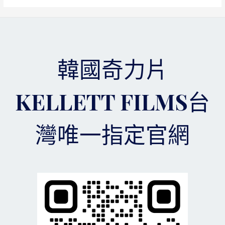
力
要
片
因
價
為
格
貪
售
小
價
便
韓國奇力片
便
宜
宜，
而
選
吃
KELLETT FILMS台
擇
了
官
大
網
虧
灣唯一指定官網
可
以
讓
你
更
加
有
優
勢