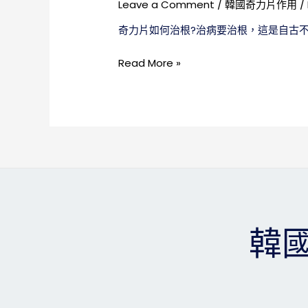
Leave a Comment
/
韓國奇力片作用
/
奇力片如何治根?治病要治根，這是自古
奇
Read More »
力
片
如
何
治
根，
讓
你
徹
韓國
底
告
別
性
方