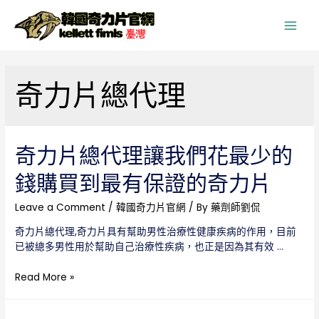
Main
Men
奇力片總代理
奇力片總代理讓我們花最少的
錢購買到最有保證的奇力片
Leave a Comment
/
韓國奇力片官網
/ By
藥劑師劉侃
奇力片總代理,奇力片具有幫助男性治療性健康疾病的作用，目前
已被總多男性用於幫助自己治療性疾病，也正是因為其有效 …
奇
Read More »
力
片