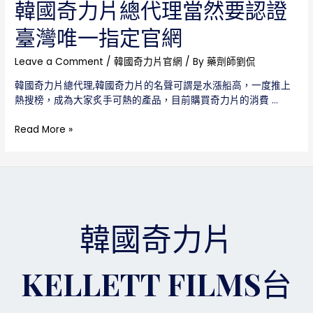
總
韓國奇力片總代理當然要認證
代
臺灣唯一指定官網
理
讓
我
Leave a Comment
/
韓國奇力片官網
/ By
藥劑師劉侃
們
韓國奇力片總代理,韓國奇力片的名聲可謂是水漲船高，一度推上
花
熱搜榜，成為大家炙手可熱的產品，目前購買奇力片的消費 …
最
少
韓
Read More »
的
國
錢
奇
購
力
買
片
到
總
最
代
有
韓國奇力片
理
保
當
證
然
的
KELLETT FILMS台
要
奇
認
力
證
片