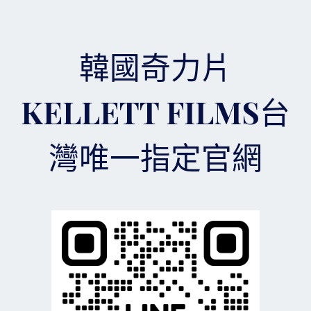
力
片
台
灣
韓國奇力片
總
代
理
KELLETT FILMS台
讓
你
避
灣唯一指定官網
免
吃
虧
上
當