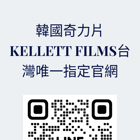
吃
法，
有
效
韓國奇力片
幫
助
我
KELLETT FILMS台
們
解
決
灣唯一指定官網
性
健
康
中
出
現
的
問
題