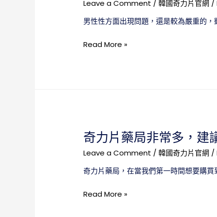
Leave a Comment
/
韓國奇力片官網
/
男性性方面出現問題，還是較為嚴重的，
韓
Read More »
國
奇
力
片
藥
局
因
奇力片藥局非常多，建
疫
情
Leave a Comment
/
韓國奇力片官網
/
原
奇力片藥局，在當我們第一時間想要購買
因
關
奇
Read More »
閉，
力
快
片