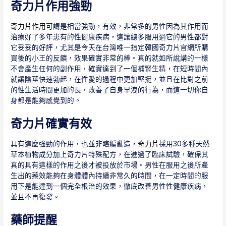
奇力片作用強勁
奇力片作用
可謂是相當強勁，有效，非常多的男性因為其作用而
治療好了多年患有的性健康疾病，這讓總多服用過它的男性都對
它妥妥的好評，尤其是今天在台灣唯一指定韓國奇力片官網所購
買後的小王的反饋，效果確實非常的棒。真的就如所說講的一樣
不會產生任何的副作用，確實達到了一個補腎生精，在短時間內
就讓陰莖快速勃起，在性愛的過程中更加堅挺，並且在比對之前
的性生活時間更加的長，改善了自身早洩的行為，而這一切你自
身都是能夠感覺到的。
奇力片確實有效
具有這麼強勁的作用，也並非瞎編亂造，
奇力片
採用30多種天然
草本植物成分加上奇力片特殊配方，在進過了臨床試驗，確保其
真的具有這樣的作用之後才被投放於市場。男性在服用之後所產
生出的藥效能夠在身體體內持續非常久的時間，在一定時間的服
用下是能達到一個完全根治的效果，徹底改善男性性健康疾病，
並且不再復發。
藥師提醒