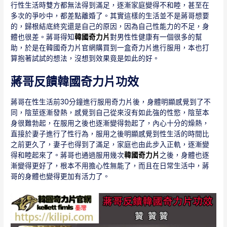
行性生活時雙方都無法得到滿足，逐漸家庭變得不和睦，甚至在
多次的爭吵中，都差點離婚了。其實這樣的生活並不是蔣哥想要
的，歸根結底終究還是自己的原因，因為自己性能力的不足，身
體也很差。蔣哥得知
韓國奇力片
對男性性健康有一個很多的幫
助，於是在韓國奇力片官網購買到一盒奇力片進行服用，本也打
算抱著試試的想法，沒想到效果竟是如此的好。
蔣哥反饋韓國奇力片功效
蔣哥在性生活前30分鐘進行服用奇力片後，身體明顯感覺到了不
同，陰莖逐漸發熱，感覺到自己從來沒有如此強的性慾，陰莖本
身很難勃起，在服用之後也逐漸變得勃起了，內心十分的燥熱，
直接於妻子進行了性行為，服用之後明顯感覺到性生活的時間比
之前更久了，妻子也得到了滿足，家庭也由此步入正軌，逐漸變
得和睦起來了。蔣哥也通過服用幾次
韓國奇力片
之後，身體也逐
漸變得更好了，根本不用擔心性無能了，而且在日常生活中，蔣
哥的身體也變得更加有活力了。