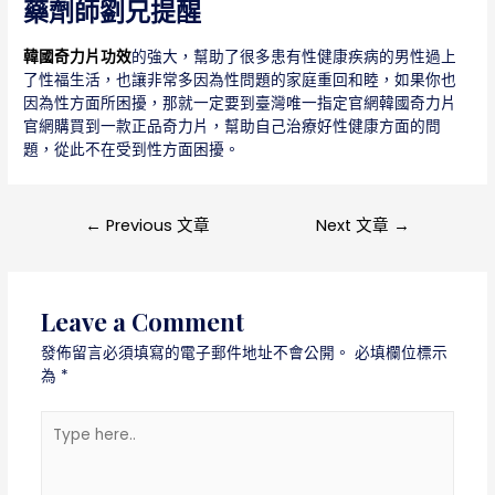
藥劑師劉兄提醒
韓國奇力片功效
的強大，幫助了很多患有性健康疾病的男性過上
了性福生活，也讓非常多因為性問題的家庭重回和睦，如果你也
因為性方面所困擾，那就一定要到臺灣唯一指定官網韓國奇力片
官網購買到一款正品奇力片，幫助自己治療好性健康方面的問
題，從此不在受到性方面困擾。
文
←
Previous 文章
Next 文章
→
章
導
覽
Leave a Comment
發佈留言必須填寫的電子郵件地址不會公開。
必填欄位標示
為
*
Type
here..