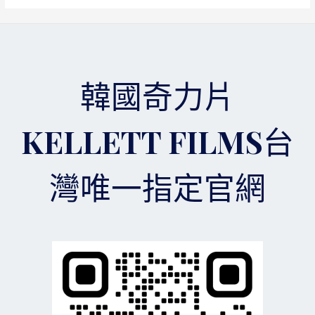
假
韓
國
奇
力
片
韓國奇力片
的
後
果
KELLETT FILMS台
是
什
麼？
灣唯一指定官網
來
自
一
位
消
費
者
的
自
訴