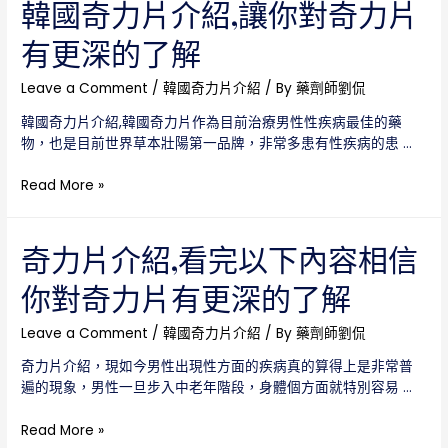
王
韓國奇力片介紹,讓你對奇力片
介
有更深的了解
紹，
本
文
Leave a Comment
/
韓國奇力片介紹
/ By
藥劑師劉侃
將
韓國奇力片介紹,韓國奇力片作為目前治療男性性疾病最佳的藥
對
物，也是目前世界草本壯陽第一品牌，非常多患有性疾病的患 …
奇
力
韓
Read More »
片
國
作
奇
為
力
奇力片介紹,看完以下內容相信
一
片
個
你對奇力片有更深的了解
介
詳
紹,
細
讓
Leave a Comment
/
韓國奇力片介紹
/ By
藥劑師劉侃
的
你
介
奇力片介紹，現如今男性出現性方面的疾病真的算得上是非常普
對
紹
遍的現象，男性一旦步入中老年階段，身體個方面就特別容易 …
奇
力
奇
Read More »
片