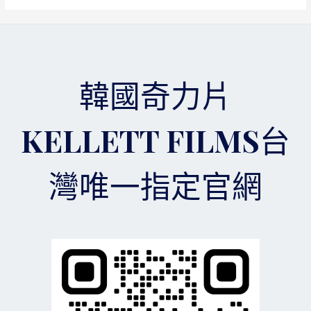
力
有
片
更
介
深
紹,
的
看
了
完
解
韓國奇力片
以
下
內
KELLETT FILMS台
容
相
信
灣唯一指定官網
你
對
奇
力
片
有
更
深
的
了