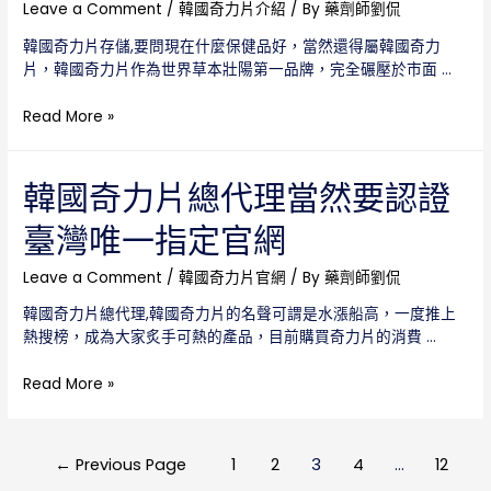
心
Leave a Comment
/
韓國奇力片介紹
/ By
藥劑師劉侃
保
得，
證
韓國奇力片存儲,要問現在什麼保健品好，當然還得屬韓國奇力
真
的
片，韓國奇力片作為世界草本壯陽第一品牌，完全碾壓於市面 …
的
奇
是
力
韓
Read More »
一
片
國
波
奇
三
力
韓國奇力片總代理當然要認證
折，
片
一
臺灣唯一指定官網
存
定
儲
要
正
Leave a Comment
/
韓國奇力片官網
/ By
藥劑師劉侃
小
確
心
韓國奇力片總代理,韓國奇力片的名聲可謂是水漲船高，一度推上
可
熱搜榜，成為大家炙手可熱的產品，目前購買奇力片的消費 …
防
止
韓
Read More »
藥
國
效
奇
散
力
文
失
←
Previous Page
1
2
3
4
...
12
片
章