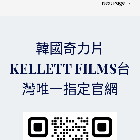
總
Next Page
→
導
代
覽
理
當
然
要
認
韓國奇力片
證
臺
灣
KELLETT FILMS台
唯
一
指
灣唯一指定官網
定
官
網