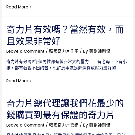
要
韓
Read More »
擦
國
亮
奇
自
力
奇力片有效嗎？當然有效，而
己
片
的
且效果非常好
有
雙
效
眼
嗎？
Leave a Comment
/
韓國奇力片作用
/ By
藥劑師劉侃
我
奇力片有效嗎?每個男性都有著非常大的壓力，上有老母，下有小
們
孩，都有著說不出的苦，也許房事就是解決釋放壓力最好的 …
一
起
奇
Read More »
來
力
看
片
看
有
奇力片總代理讓我們花最少的
韓
效
國
錢購買到最有保證的奇力片
嗎？
奇
當
力
然
Leave a Comment
/
韓國奇力片官網
/ By
藥劑師劉侃
片
有
效