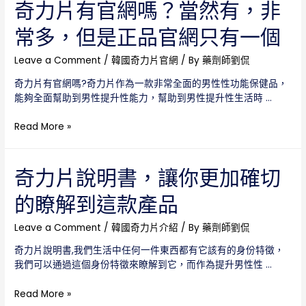
ptt，
奇力片有官網嗎？當然有，非
通
常多，但是正品官網只有一個
過
服
用
Leave a Comment
/
韓國奇力片官網
/ By
藥劑師劉侃
者
奇力片有官網嗎?奇力片作為一款非常全面的男性性功能保健品，
心
能夠全面幫助到男性提升性能力，幫助到男性提升性生活時 …
得
讓
奇
Read More »
你
力
更
片
加
有
奇力片說明書，讓你更加確切
瞭
官
解
的瞭解到這款產品
網
奇
嗎？
力
當
Leave a Comment
/
韓國奇力片介紹
/ By
藥劑師劉侃
片
然
奇力片說明書,我們生活中任何一件東西都有它該有的身份特徵，
有，
我們可以通過這個身份特徵來瞭解到它，而作為提升男性性 …
非
常
奇
Read More »
多，