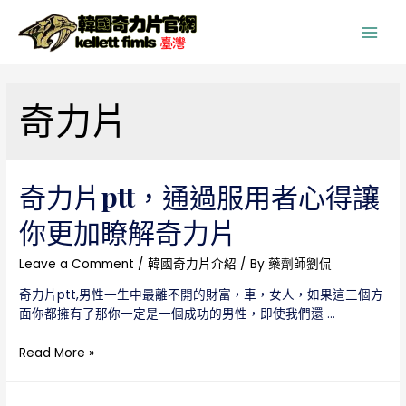
Main
Men
奇力片
奇力片ptt，通過服用者心得讓
你更加瞭解奇力片
Leave a Comment
/
韓國奇力片介紹
/ By
藥劑師劉侃
奇力片ptt,男性一生中最離不開的財富，車，女人，如果這三個方
面你都擁有了那你一定是一個成功的男性，即使我們還 …
奇
Read More »
力
片