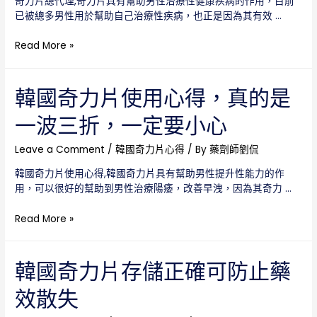
奇力片總代理,奇力片具有幫助男性治療性健康疾病的作用，目前
效，
果
已被總多男性用於幫助自己治療性疾病，也正是因為其有效 …
而
案
且
例
奇
Read More »
效
力
果
片
非
總
韓國奇力片使用心得，真的是
常
代
好
一波三折，一定要小心
理
讓
我
Leave a Comment
/
韓國奇力片心得
/ By
藥劑師劉侃
們
韓國奇力片使用心得,韓國奇力片具有幫助男性提升性能力的作
花
用，可以很好的幫助到男性治療陽痿，改善早洩，因為其奇力 …
最
少
韓
Read More »
的
國
錢
奇
購
力
韓國奇力片存儲正確可防止藥
買
片
到
效散失
使
最
用
有