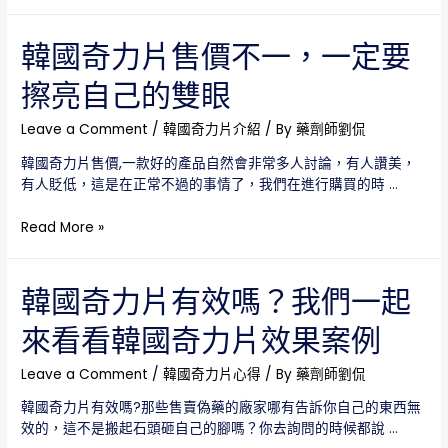
力
但
片
是
說
韓國奇力片售價不一，一定要
正
明
品
擦亮自己的雙眼
書，
官
讓
網
你
Leave a Comment
/
韓國奇力片介紹
/ By
藥劑師劉侃
只
更
有
韓國奇力片售價,一款好的產品自然會非常多人討論，有人讚美，
加
一
有人貶低，這是在正常不過的事情了，我們在進行購買的時 …
確
個
切
韓
Read More »
的
國
瞭
奇
解
力
韓國奇力片有效嗎？我們一起
到
片
這
來看看韓國奇力片效果案例
售
款
價
產
不
Leave a Comment
/
韓國奇力片心得
/ By
藥劑師劉侃
品
一，
韓國奇力片有效嗎?那些售賣偽藥的廠家哪有告訴你自己的東西無
一
效的，這不是搬起石頭砸自己的腳嗎？你去詢問的時候都說 …
定