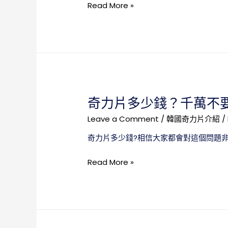
奇
Read More »
藥
力
材，
片
具
真
有
假，
非
正
常
確
好
認
的
奇力片多少錢？千萬不
識
效
到
果
Leave a Comment
/
韓國奇力片介紹
/
奇
奇力片多少錢?相信大家都會對這個問題
力
片
奇
Read More »
避
力
免
片
上
多
當
少
受
錢？
騙