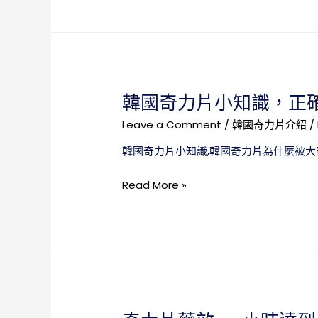
款
以
產
吃
品
奇
力
片
韓國奇力片小知識，正
嗎？
少
Leave a Comment
/
韓國奇力片介紹
/
量
韓國奇力片小知識,韓國奇力片為什麼被大
飲
酒
韓
Read More »
可
國
以，
奇
酗
力
酒
片
就
小
不
知
行
識，