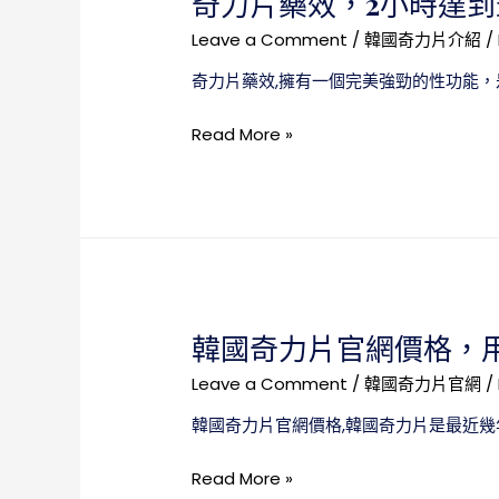
奇力片藥效，2小時達到
正
確
Leave a Comment
/
韓國奇力片介紹
/
認
奇力片藥效,擁有一個完美強勁的性功能，
知
有
奇
Read More »
助
力
於
片
我
藥
們
效，
服
2
用
小
治
時
療
韓國奇力片官網價格，
達
到
Leave a Comment
/
韓國奇力片官網
/
最
韓國奇力片官網價格,韓國奇力片是最近幾
峰
值，
韓
Read More »
可