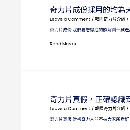
正
的
奇力片成份採用的均為
確
正
認
品
Leave a Comment
/
韓國奇力片介紹
/
識
奇力片成份,我們要想徹底的瞭解到一款產
可
防
奇
Read More »
止
力
我
片
們
成
購
份
買
採
到
用
偽
的
藥
奇力片真假，正確認識
均
為
Leave a Comment
/
韓國奇力片介紹
/
天
奇力片真假,當初奇力片並不被大家所看好
然
中