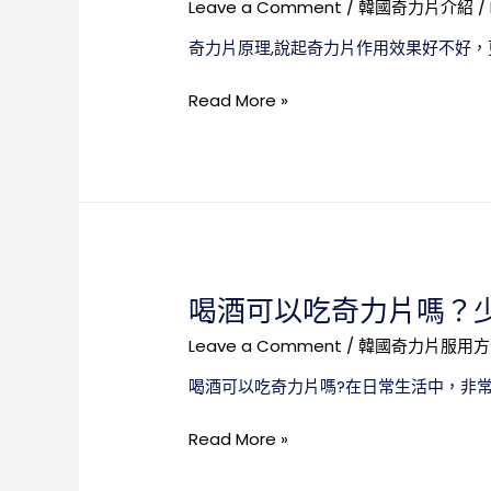
Leave a Comment
/
韓國奇力片介紹
/
奇力片原理,說起奇力片作用效果好不好，
奇
Read More »
力
片
原
理，
讓
我
們
喝酒可以吃奇力片嗎？
更
加
Leave a Comment
/
韓國奇力片服用方
的
喝酒可以吃奇力片嗎?在日常生活中，非
瞭
解
喝
Read More »
到
酒
這
可