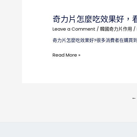
千
萬
奇力片怎麼吃效果好，
不
要
Leave a Comment
/
韓國奇力片作用
/
貪
奇力片怎麼吃效果好?很多消費者在購買
圖
便
奇
Read More »
宜
力
上
片
了
怎
大
麼
當
吃
文
←
效
果
章
好，
看
導
完
以