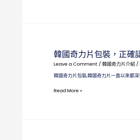
國
持
奇
續
力
76
片
小
官
時
網
價
韓國奇力片包裝，正確
格，
用
Leave a Comment
/
韓國奇力片介紹
/
最
韓國奇力片包裝,韓國奇力片一直以來都深
實
惠
韓
Read More »
的
國
價
奇
格
力
買
片
到
包
最
裝，
真