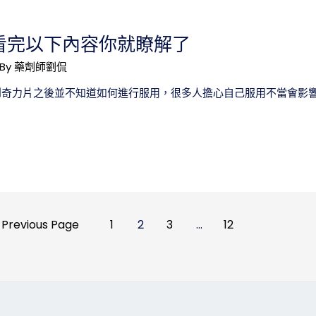
看完以下內容你就瞭解了
 By
藥劑師劉侃
到奇力片之後並不知道如何進行服用，很多人擔心自己服用不當會影響
Previous Page
1
2
3
...
12